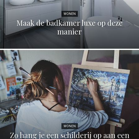
WONEN
Maak de badkamer luxe op deze
manier
WONEN
Zo hang je een schilderij op aan een