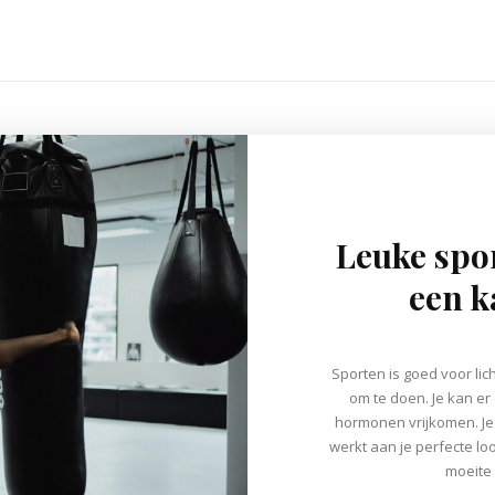
Leuke spo
een k
Sporten is goed voor lic
om te doen. Je kan er 
hormonen vrijkomen. J
werkt aan je perfecte l
moeite 