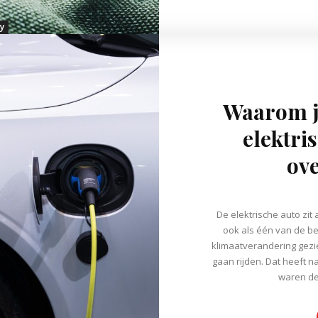
y
Waarom je
elektri
ov
De elektrische auto zit 
ook als één van de be
klimaatverandering gezie
gaan rijden. Dat heeft na
waren de 