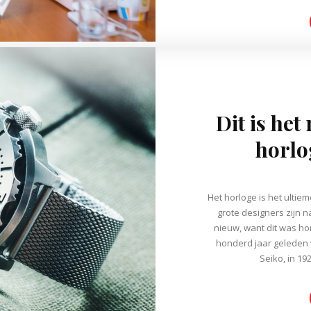
Dit is het
horlo
Het horloge is het ultie
grote designers zijn na
nieuw, want dit was ho
honderd jaar geleden
Seiko, in 192