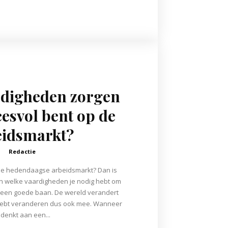
rdigheden zorgen
cesvol bent op de
eidsmarkt?
Redactie
n de hedendaagse arbeidsmarkt? Dan is
n welke vaardigheden je nodig hebt om
een goede baan. De wereld verandert
g hebt veranderen dus ook mee. Wanneer
 denkt aan een...