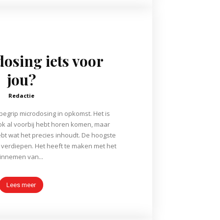
dosing iets voor
jou?
Redactie
 begrip microdosing in opkomst. Het is
 ook al voorbij hebt horen komen, maar
bt wat het precies inhoudt. De hoogste
te verdiepen. Het heeft te maken met het
innemen van...
Lees meer