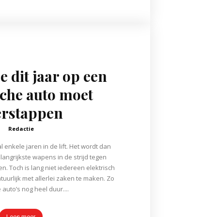
 dit jaar op een
sche auto moet
erstappen
Redactie
al enkele jaren in de lift. Het wordt dan
langrijkste wapens in de strijd tegen
n. Toch is lang niet iedereen elektrisch
tuurlijk met allerlei zaken te maken. Zo
auto’s nog heel duur....
Lees meer