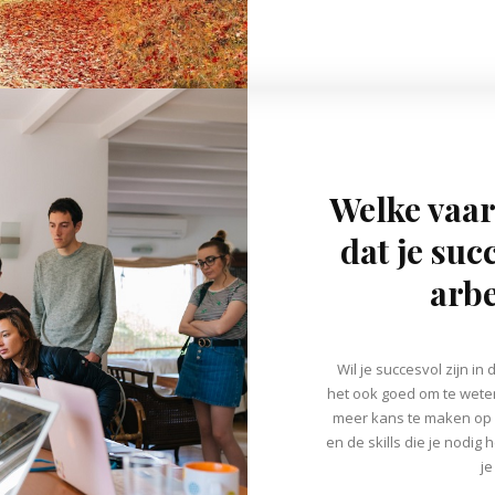
Welke vaa
dat je suc
arb
Wil je succesvol zijn i
het ook goed om te wete
meer kans te maken op 
en de skills die je nodi
je