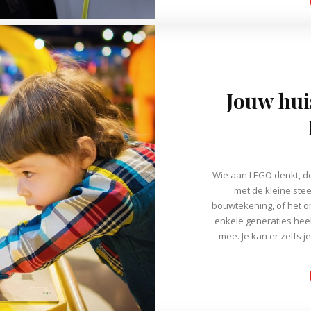
Jouw hui
Wie aan LEGO denkt, de
met de kleine ste
bouwtekening, of het 
enkele generaties heel
mee. Je kan er zelfs j