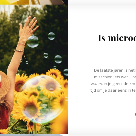
Is micro
De laatste jaren is het
misschien iets wat jij
waarvan je geen idee he
tijd om je daar eens in 