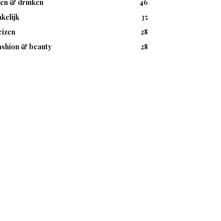
ten & drinken
46
kelijk
35
eizen
28
ashion & beauty
28