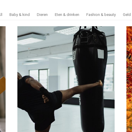
ll
Baby & kind
Dieren
Eten & drinken
Fashion & beauty
Geld