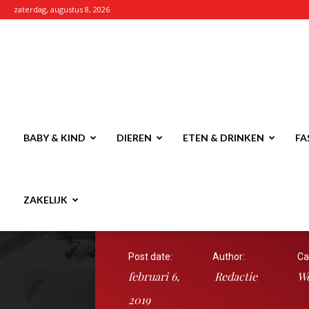
zaterdag, augustus 8, 2026
Pimpblog.nl
BABY & KIND
DIEREN
ETEN & DRINKEN
FA
ZAKELIJK
Post date:
Author:
Ca
februari 6,
Redactie
W
2019